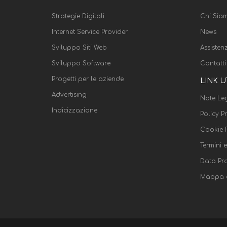
Strategie Digitali
Chi Sia
Internet Service Provider
News
Sviluppo Siti Web
Assisten
Sviluppo Software
Contatti
Progetti per le aziende
LINK U
Advertising
Note Leg
Indicizzazione
Policy P
Cookie P
Termini 
Data Pr
Mappa d