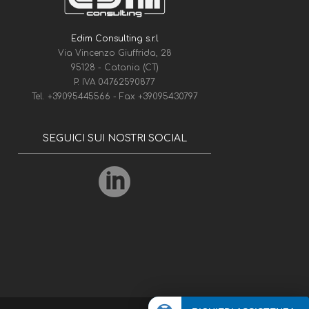
Edim Consulting s.r.l
Via Vincenzo Giuffrida, 28
95128 - Catania (CT)
P. IVA 04762590877
Tel.
+39095445566
- Fax
+39095430797
SEGUICI SUI NOSTRI SOCIAL