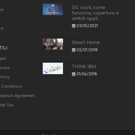
5G: cos'è, come
mo
funziona, copertura e
ambiti appli...
03/05/2021
za
Smart Home
TILI
02/07/2018
ali
THINK IBM
rivacy
01/06/2018
olicy
e Condizioni
otection Agreement
el Sito