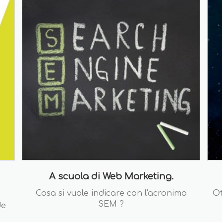
A scuola di Web Marketing.
Cosa si vuole indicare con l'acronimo
Ot
SEM ?
de