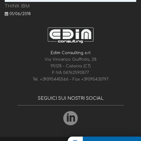
THINK IBM
01/06/2018
Edim Consulting s.r.l
Via Vincenzo Giuffrida, 28
95128 - Catania (CT)
P. IVA 04762590877
Tel.
+39095445566
- Fax
+39095430797
SEGUICI SUI NOSTRI SOCIAL