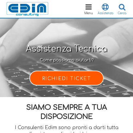
Toggle
navigation
Menu
Assistenza
Cerca
Assistenza Tecnica
Come possiamo aiutarti?
RICHIEDI TICKET
SIAMO SEMPRE A TUA
DISPOSIZIONE
I Consulenti Edim sono pronti a darti tutta