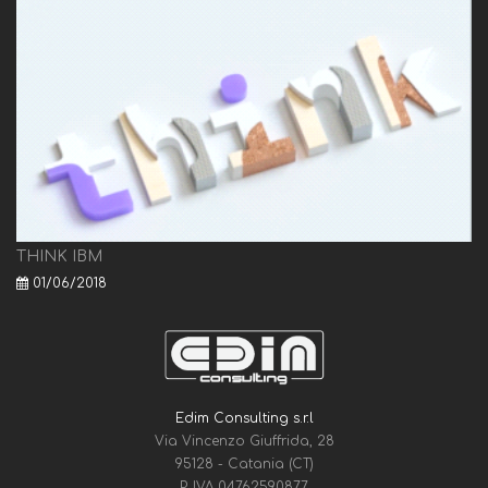
THINK IBM
01/06/2018
Edim Consulting s.r.l
Via Vincenzo Giuffrida, 28
95128 - Catania (CT)
P. IVA 04762590877