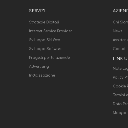
SERVIZI
AZIEN
Strategie Digitali
Chi Sia
Internet Service Provider
News
Sviluppo Siti Web
Assisten
Sviluppo Software
Contatti
Progetti per le aziende
LINK U
Advertising
Note Leg
Indicizzazione
Policy P
Cookie P
Termini 
Data Pr
Mappa d