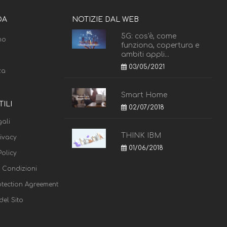
DA
NOTIZIE DAL WEB
5G: cos'è, come
mo
funziona, copertura e
ambiti appli...
03/05/2021
za
Smart Home
TILI
02/07/2018
ali
THINK IBM
rivacy
01/06/2018
olicy
e Condizioni
otection Agreement
el Sito