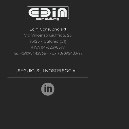
Edim Consulting s.r.l
Via Vincenzo Giuffrida, 28
95128 - Catania (CT)
P. IVA 04762590877
Tel.
+39095445566
- Fax
+39095430797
SEGUICI SUI NOSTRI SOCIAL