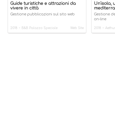
Guide turistiche e attrazioni da
Un'isola, 
vivere in città
mediterr
Gestione pubblicazioni sul sito web
Gestione d
on-line
-
-
2018
B&B Palazzo Speciale
Web Site
2018
Aethu