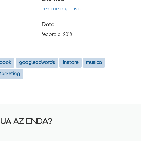
centroetnapolis.it
Data
febbraio, 2018
ebook
googleadwords
Instore
musica
arketing
TUA AZIENDA?