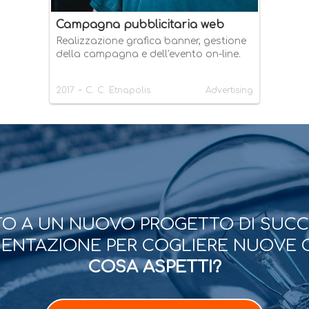
Campagna pubblicitaria web
Realizzazione grafica banner, gestione
della campagna e dell'evento on-line.
-
2017
C. C. Etnapolis
Advertising
O A UN NUOVO PROGETTO DI SUC
ESENTAZIONE PER COGLIERE NUOVE 
COSA ASPETTI?