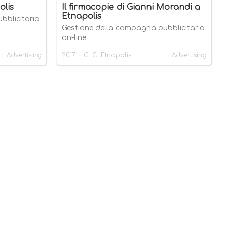
olis
Il firmacopie di Gianni Morandi a
Etnapolis
bblicitaria
Gestione della campagna pubblicitaria
on-line
-
Advertising
2017
C. C. Etnapolis
Advertising