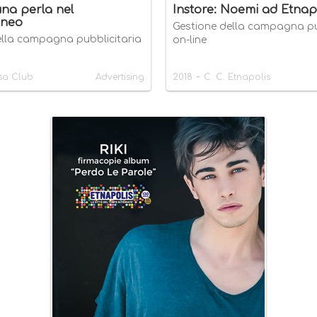
una perla nel
Instore: Noemi ad Etnap
aneo
Gestione della campagna pu
ella campagna pubblicitaria
on-line
-
sa Club
Advertising
2018
C. C. Etnapolis