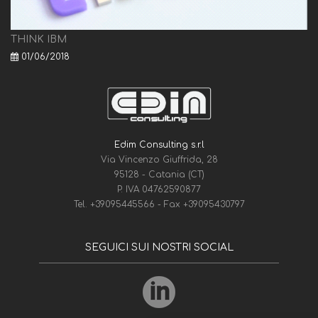
THINK IBM
01/06/2018
Edim Consulting s.r.l
Via Vincenzo Giuffrida, 28
95128 - Catania (CT)
P. IVA 04762590877
Tel.
+39095445566
- Fax
+39095430797
SEGUICI SUI NOSTRI SOCIAL